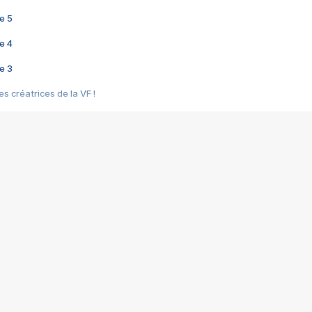
e 5
e 4
e 3
s créatrices de la VF !
e 2
e 1
e Mektoub My Love arrive enfin ! Rencontre avec Shaïn Boumedine et Sal
i : après Toni en famille
elle réalise le bouleversant Dites lui que je l'aime
ais ! Rencontre autour de Vie privée de Rebecca Zlotowski
 de Marguerite, Grave... Rencontre avec Ella Rumpf
 Les Rêveurs, un film intime sur la santé mentale