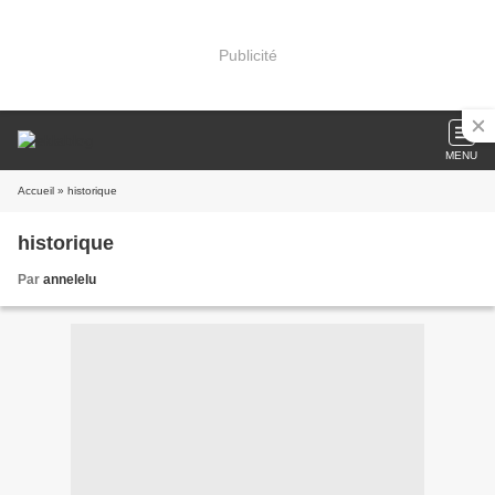
Publicité
MENU
Accueil
» historique
historique
Par
annelelu